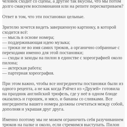
человек сходит со сцены, а другие так вкусны, что мы потом
долго смакуем воспоминания или на репите пересматриваем?
⠀
Ответ в том, что эти постановки цельные.
⠀
Зрителю хочется видеть завершенную картинку, в которой
сходится всё:
— мысль в основе номера;
— поддерживающая идею музыка;
— трюки не во имя самих трюков, а органично собранные с
переходами именно для этой постановки;
— сходы и заходы на пилон в единстве с хореографией около
пилона;
— актерская работа;
— партерная хореография.
⠀
При этом важно, чтобы все ингредиенты постановки были из
одного рецепта, а не как когда Рэйчел из «Друзей» готовила
на праздник английский трюфель, где у неё в одном блюде
оказались и горошек, и мясо, и бананы со сливками. Все
ингредиенты вашего номера должны сочетаться между собой,
дополняя и украшая друг друга.
⠀
Именно поэтому мы не можем ограничить себя разучиванием
трюков на палке и около, если стремимся выступать. Пилон