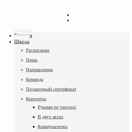
Перейти
к
содержимому
Главная
Школа
Расписание
Цены
Направления
Команда
Подарочный сертификат
Концерты
Руками не трогать!
В двух актах
Коммуналочка