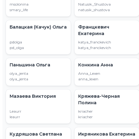
msolonina
Natusik_Shustova
smary_life
natusik_shustova
Балацкая (Качук) Ольга
Францкевич
Екатерина
pdolga
katya_franckevich
pd_olga
katya_franckevich
Паньшина Ольга
Конкина Анна
olya_jenta
Anna_Lexen
olya_jenta
anna_lexen
Мазаева Виктория
Кряжева-Черная
Полина
Leaurr
kriacher
leaurr
kriacher
Кудряшова Светлана
Икряникова Екатерина