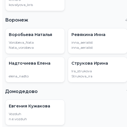
kovalyova_kris
Воронеж
Воробьева Наталья
Ревякина Инна
Vorobeva_Nata
inna_aerialist
Nata_vorobeva
inna_aerialist
Надточиева Елена
Струкова Ирина
lra_strukova
elena_nadto
Strukova_ira
Домодедово
Евгения Кужакова
Vozduh
n.e.vozduh