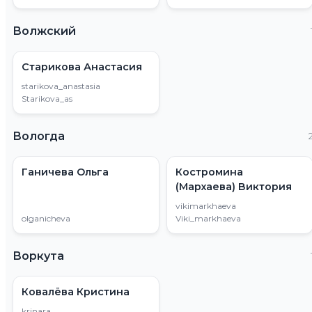
Волжский
Старикова Анастасия
starikova_anastasia
Starikova_as
Вологда
Ганичева Ольга
Костромина
(Мархаева) Виктория
vikimarkhaeva
olganicheva
Viki_markhaeva
Воркута
Ковалёва Кристина
krinara