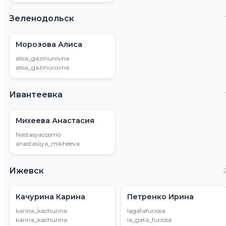
Зеленодольск
Морозова Алиса
alisa_gazinurovna
alisa_gazinurovna
Ивантеевка
Михеева Анастасия
Nastasyacosmo
anastasiiya_mikheeva
Ижевск
Качурина Карина
Петренко Ирина
karina_kachurina
lagatafuriosa
karina_kachurina
la_gata_furiosa