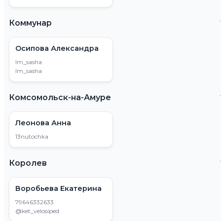
Коммунар
Осипова Александра
lm_sasha
lm_sasha
Комсомольск-на-Амуре
Леонова Анна
13nutochka
Королев
Воробьева Екатерина
79646332633
@ket_velosiped