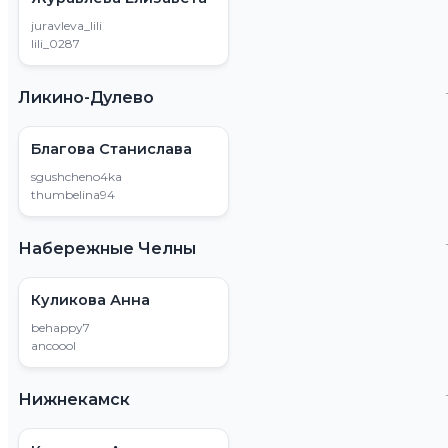
juravleva_lili
lili_0287
Ликино-Дулево
Благова Станислава
sgushcheno4ka
thumbelina94
Набережные Челны
Куликова Анна
behappy7
ancoool
Нижнекамск