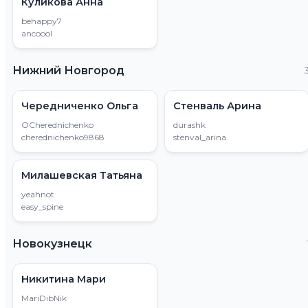
Куликова Анна
behappy7
ancoool
Нижний Новгород
Чередниченко Ольга
Стенваль Арина
OCherednichenko
durashk
cherednichenko9868
stenval_arina
Милашевская Татьяна
yeahnot
easy_spine
Новокузнецк
Никитина Мари
MariDibNik