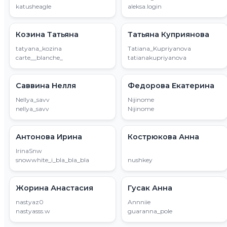
katusheagle
aleksa.login
Козина Татьяна
Татьяна Куприянова
tatyana_kozina
Tatiana_Kupriyanova
carte__blanche_
tatianakupriyanova
Саввина Нелля
Федорова Екатерина
Nellya_savv
Nijinome
nellya_savv
Nijinome
Антонова Ирина
Кострюкова Анна
IrinaSnw
snowwhite_i_bla_bla_bla
nushkey
Жорина Анастасия
Гусак Анна
nastyaz0
Annniie
nastyasss.w
guaranna_pole