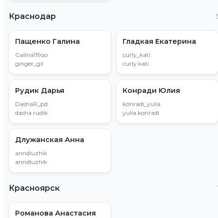
Краснодар
Пащенко Галина
Гладкая Екатерина
Galina119oo
curly_kati
ginger_gil
curly.kati
Рудик Дарья
Конради Юлия
DashaR_pd
konradi_yulia
dasha.rudik
yulia.konradi
Длужанская Анна
anndluzhik
anndluzhik
Красноярск
Романова Анастасия