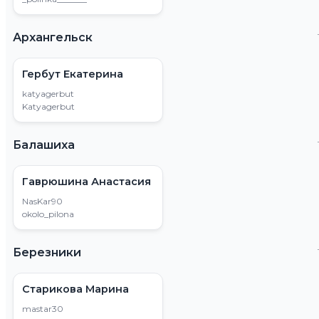
Архангельск
Гербут Екатерина
katyagerbut
Katyagerbut
Балашиха
Гаврюшина Анастасия
NasKar90
okolo_pilona
Березники
Старикова Марина
mastar30