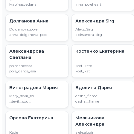
lyapinasvetlana
inna_poleheart
Долганова Анна
Александра Sirg
Dolganova_pole
Aleks_Sirg
anna_dolganova_pole
aleksandra_sirg
Александрова
Костенко Екатерина
Светлана
poledanceasa
kost_kate
pole_dance_asa
kost_kat
Виноградова Мария
Вдовина Дарья
Mary_devil_soul
dasha_flame
_devil._.soul_
dasha__flame
Орлова Екатерина
Мельникова
Александра
Katie
aleksalogin