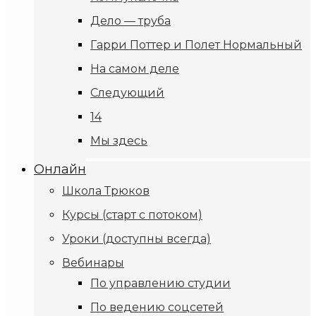
Дело — труба
Гарри Поттер и Полет Нормальный
На самом деле
Следующий
14
Мы здесь
Онлайн
Школа Трюков
Курсы (старт с потоком)
Уроки (доступны всегда)
Вебинары
По управлению студии
По ведению соцсетей