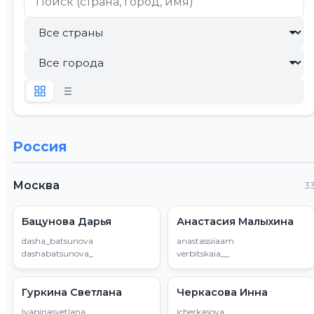
Россия
Москва
3
Бацунова Дарья
Анастасия Малыхина
dasha_batsunova
anastassiiaam
dashabatsunova_
verbitskaia__
Гуркина Светлана
Черкасова Инна
lyapinasvetlana
icherkasova