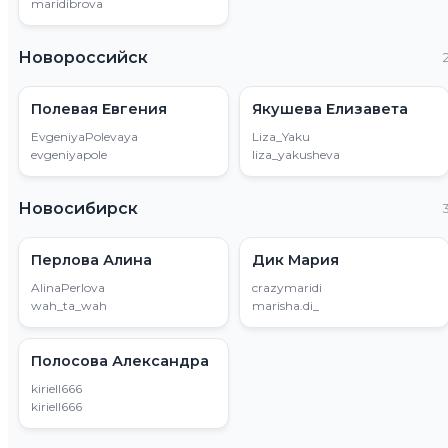
maridibrova
Новороссийск
Полевая Евгения
Якушева Елизавета
EvgeniyaPolevaya
Liza_Yaku
evgeniyapole
liza_yakusheva
Новосибирск
Перлова Алина
Дик Мария
AlinaPerlova
crazymaridi
wah_ta_wah
marisha.di_
Полосова Александра
kiriell666
kiriell666