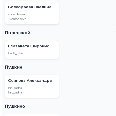
Волкодаева Эвелина
volkodaeva
_volkodaeva_
Полевской
Елизавета Широких
lizok_biser
Пушкин
Осипова Александра
lm_sasha
lm_sasha
Пушкино