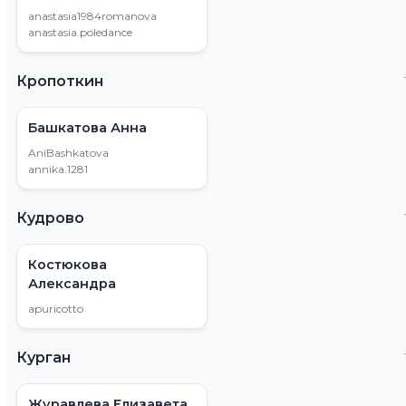
anastasia1984romanova
anastasia.poledance
Кропоткин
Башкатова Анна
AniBashkatova
annika.1281
Кудрово
Костюкова
Александра
apuricotto
Курган
Журавлева Елизавета