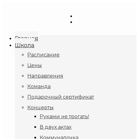
Перейти
к
содержимому
Главная
Школа
Расписание
Цены
Направления
Команда
Подарочный сертификат
Концерты
Руками не трогать!
В двух актах
Коммуналочка