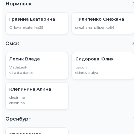
Норильск
Грязина Екатерина
Пилипенко Снежана
Orlova_ekaterina25
snezhana_pilipenko86
Омск
Лесик Влада
Сидорова Юлия
VladaLesik
usidon
v.l.a.d.a.dance
sidorova.ulya
Клепинина Алина
clepinina
clepinina
Оренбург