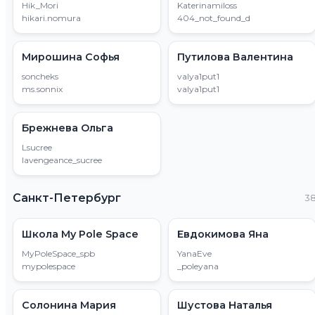
Hik_Mori
Katerinamiloss
hikari.nomura
404_not_found_d
Мирошина Софья
Путилова Валентина
soncheks
valya1put1
ms.sonnix
valya1put1
Брежнева Ольга
Lsucree
lavengeance_sucree
Санкт-Петербург
3
Школа My Pole Space
Евдокимова Яна
MyPoleSpace_spb
YanaEve
mypolespace
_poleyana
Солонина Мария
Шустова Наталья