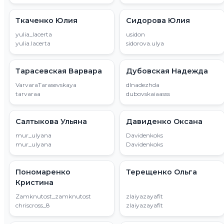
Ткаченко Юлия
Сидорова Юлия
yulia_lacerta
usidon
yulia.lacerta
sidorova.ulya
Тарасевская Варвара
Дубовская Надежда
VarvaraTarasevskaya
dlnadezhda
tarvaraa
dubovskaiaasss
Салтыкова Ульяна
Давиденко Оксана
mur_ulyana
Davidenkoks
mur_ulyana
Davidenkoks
Пономаренко
Терещенко Ольга
Кристина
Zamknutost_zamknutost
zlaiyazayafit
chriscross_8
zlaiyazayafit