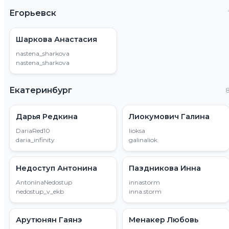
Егорьевск
Шаркова Анастасия
nastena_sharkova
nastena_sharkova
Екатеринбург
Дарья Редкина
Лиокумович Галина
DariaRed10
lioksa
daria_infinity
galinaliok
Недоступ Антонина
Паздникова Инна
AntoninaNedostup
innastorm
nedostup_v_ekb
inna.storm
Арутюнян Гаянэ
Менакер Любовь