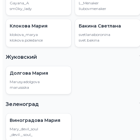
Gayana_A
L_Menaker
sm0ky_lady
liubovmenaker
Клокова Мария
Бакина Светлана
klokova_marya
svetlanaboronina
klokova.poledance
svet.bakina
Жуковский
Долгова Мария
Marusyadolgova
marussska
Зеленоград
Виноградова Мария
Mary_devil_soul
_devil._.soul_