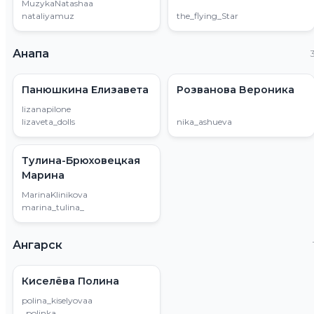
MuzykaNatashaa
nataliyamuz
the_flying_Star
Анапа
Панюшкина Елизавета
Розванова Вероника
lizanapilone
lizaveta_dolls
nika_ashueva
Тулина-Брюховецкая
Марина
MarinaKlinikova
marina_tulina_
Ангарск
Киселёва Полина
polina_kiselyovaa
_polinka_______