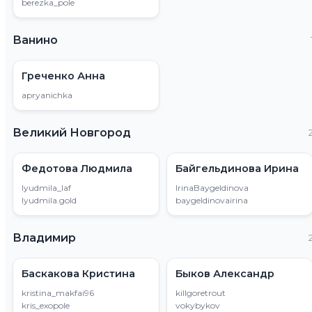
berezka_pole
Ванино
Греченко Анна
apryanichka
Великий Новгород
Федотова Людмила
Байгельдинова Ирина
lyudmila_laf
IrinaBaygeldinova
lyudmila.gold
baygeldinovairina
Владимир
Баскакова Кристина
Быков Александр
kristina_makfai96
killgoretrout
kris_exopole
vokybykov