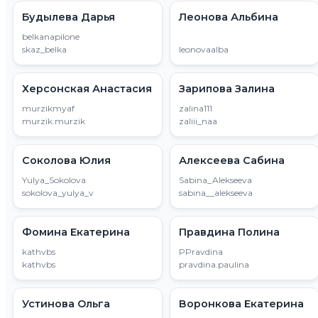
Будылева Дарья
Леонова Альбина
belkanapilone
skaz_belka
leonovaalba
Херсонская Анастасия
Зарипова Залина
murzikmyaf
zalina111
murzik.murzik
zaliii_naa
Соколова Юлия
Алексеева Сабина
Yulya_Sokolova
Sabina_Alekseeva
sokolova_yulya_v
sabina__alekseeva
Фомина Екатерина
Правдина Полина
kathvbs
PPravdina
kathvbs
pravdina.paulina
Устинова Ольга
Воронкова Екатерина