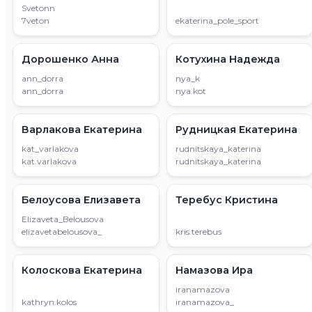
Svetonn
7veton
ekaterina_pole_sport
Дорошенко Анна
Котухина Надежда
ann_dorra
nya_k
ann_dorra
nya.kot
Варлакова Екатерина
Рудницкая Екатерина
kat_varlakova
rudnitskaya_katerina
kat.varlakova
rudnitskaya_katerina
Белоусова Елизавета
Теребус Кристина
Elizaveta_Belousova
elizavetabelousova_
kris.terebus
Колоскова Екатерина
Намазова Ира
iranamazova
kathryn.kolos
iranamazova_