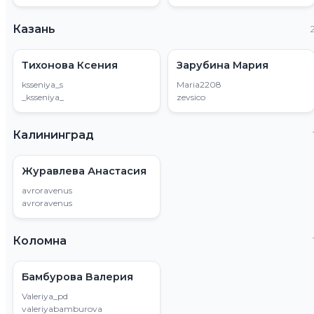
Казань
Тихонова Ксения
Зарубина Мария
ksseniya_s
Maria2208
_ksseniya_
zevsico
Калининград
Журавлева Анастасия
avroravenus
avroravenus
Коломна
Бамбурова Валерия
Valeriya_pd
valeriyabamburova