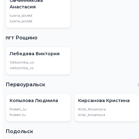
Овчинникова
Анастасия
luana_sovest
luana_sovest
пгт Рощино
Лебедева Виктория
Viktorinka_vs
viktorinka_vs
Первоуральск
Копылова Людмила
Кирсанова Кристина
froken_lu
Krist_Kirsanova
froken.lu
krist_kirsanova
Подольск