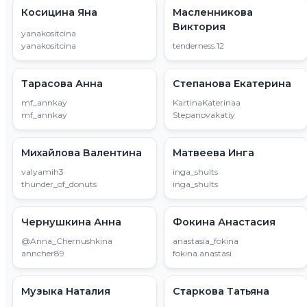
Косицина Яна
Масленникова
Виктория
yanakositcina
yanakositcina
tenderness.12
Тарасова Анна
Степанова Екатерина
mf_annkay
KartinaKaterinaa
mf_annkay
Stepanovakatiy
Михайлова Валентина
Матвеева Инга
valyamih3
inga_shults
thunder_of_donuts
inga_shults
Чернушкина Анна
Фокина Анастасия
@Anna_Chernushkina
anastasia_fokina
anncher89
fokina.anastasi
Музыка Наталия
Старкова Татьяна