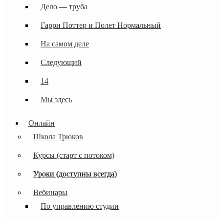
Дело — труба
Гарри Поттер и Полет Нормальный
На самом деле
Следующий
14
Мы здесь
Онлайн
Школа Трюков
Курсы (старт с потоком)
Уроки (доступны всегда)
Вебинары
По управлению студии