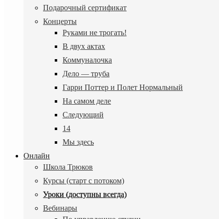
Подарочный сертификат
Концерты
Руками не трогать!
В двух актах
Коммуналочка
Дело — труба
Гарри Поттер и Полет Нормальный
На самом деле
Следующий
14
Мы здесь
Онлайн
Школа Трюков
Курсы (старт с потоком)
Уроки (доступны всегда)
Вебинары