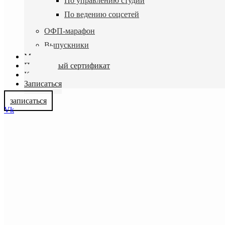
По управлению студии
По ведению соцсетей
ОФП-марафон
Выпускники
Магазин
Подарочный сертификат
Контакты
Записаться
записаться
Vk