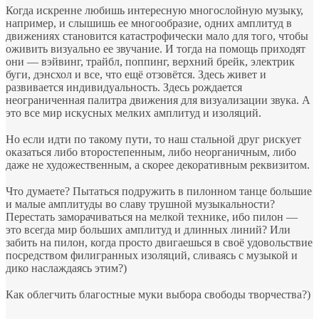
Когда искренне любишь интересную многослойную музыку,
например, и слышишь ее многообразие, одних амплитуд в
движениях становится катастрофически мало для того, чтобы
оживить визуально ее звучание. И тогда на помощь приходят
они — вэйвинг, трайбл, поппинг, верхний брейк, электрик
буги, дэнсхол и все, что ещё отзовётся. Здесь живет и
развивается индивидуальность. Здесь рождается
неограниченная палитра движения для визуализации звука. А
это все мир искусных мелких амплитуд и изоляций.
⠀
Но если идти по такому пути, то наш стальной друг рискует
оказаться либо второстепенным, либо неорганичным, либо
даже не художественным, а скорее декоративным реквизитом.
⠀
Что думаете? Пытаться подружить в пилонном танце большие
и малые амплитуды во славу трушной музыкальности?
Перестать заморачиваться на мелкой технике, ибо пилон —
это всегда мир больших амплитуд и длинных линий? Или
забить на пилон, когда просто двигаешься в своё удовольствие
посредством филигранных изоляций, сливаясь с музыкой и
дико наслаждаясь этим?)
⠀
Как облегчить благостные муки выбора свободы творчества?)