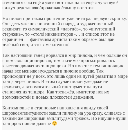
изменился с «а ещё я умею вот так» на «а ещё я чувствую/
вижу/представляю/проживаю/слышу вот это».
⠀
Но пилон при таком прочтении уже не играл первую скрипку.
Он здесь уже не спортивный снаряд, а художественный
реквизит: то символический «партнёр», то «внутренний
стержень», то «столб инквизиторов»… и список этот не
ограничен — фантазиям артиста таким образом был дан
зелёный свет, и это замечательно!
⠀
Так настоящий танец ворвался в мир пилона, и чем больше он
в нем эволюционировал, тем значимее просматривалось
качество движения танцовщика. Но вместе с тем танцовщик
начал все меньше нуждаться в пилоне вообще. Так
происходит не у всех, это лишь один из путей развития в мире
танца через пилон. В этом случае пилон уже даже не
реквизит, а вспомогательный инструмент на пути
становления танцора. Как тренажёр, имитатор новых
возможностей и новых плоскостей движения.
⠀
Контемповые и стриповые направления ввиду своей
широкоамплитудности зашли пилону на ура сразу, сливаясь с
такими же широкими амплитудами трюков. Но ищущие души
танцоров пошли дальше
⠀