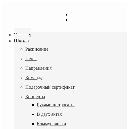
Перейти
к
содержимому
Главная
Школа
Расписание
Цены
Направления
Команда
Подарочный сертификат
Концерты
Руками не трогать!
В двух актах
Коммуналочка