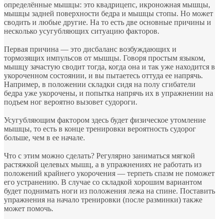
определённые мышцы: это квадрицепс, икроножная мышцы,
мышцы задней поверхности бедра и мышцы стопы. Но может
сводить и любые другие. На то есть две основные причины и
несколько усугубляющих ситуацию факторов.
⠀
Первая причина — это дисбаланс возбуждающих и
тормозящих импульсов от мышцы. Говоря простым языком,
мышцу зачастую сводит тогда, когда она и так уже находится в
укороченном состоянии, и вы пытаетесь оттуда ее напрячь.
Например, в положении складки сидя на полу сгибатели
бедра уже укорочены, и попытка напрячь их в упражнении на
подъем ног вероятно вызовет судороги.
⠀
Усугубляющим фактором здесь будет физическое утомление
мышцы, то есть в конце тренировки вероятность судорог
больше, чем в ее начале.
⠀
Что с этим можно сделать? Регулярно заниматься мягкой
растяжкой целевых мышц, а в упражнениях не работать из
положений крайнего укорочения — терпеть спазм не поможет
его устранению. В случае со складкой хорошим вариантом
будет поднимать ноги из положения лежа на спине. Поставить
упражнения на начало тренировки (после разминки) также
может помочь.
⠀