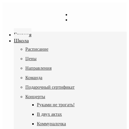
Перейти
к
содержимому
Главная
Школа
Расписание
Цены
Направления
Команда
Подарочный сертификат
Концерты
Руками не трогать!
В двух актах
Коммуналочка