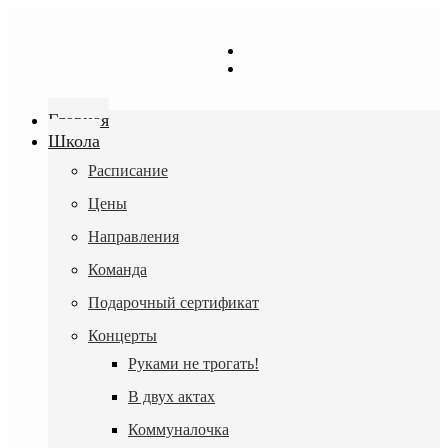
Перейти
к
содержимому
Главная
Школа
Расписание
Цены
Направления
Команда
Подарочный сертификат
Концерты
Руками не трогать!
В двух актах
Коммуналочка