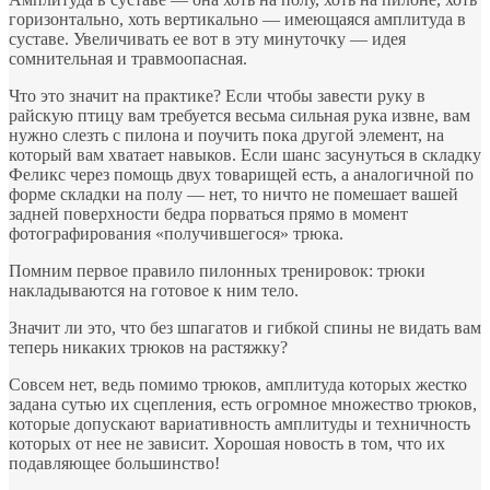
горизонтально, хоть вертикально — имеющаяся амплитуда в
суставе. Увеличивать ее вот в эту минуточку — идея
сомнительная и травмоопасная.
Что это значит на практике? Если чтобы завести руку в
райскую птицу вам требуется весьма сильная рука извне, вам
нужно слезть с пилона и поучить пока другой элемент, на
который вам хватает навыков. Если шанс засунуться в складку
Феликс через помощь двух товарищей есть, а аналогичной по
форме складки на полу — нет, то ничто не помешает вашей
задней поверхности бедра порваться прямо в момент
фотографирования «получившегося» трюка.
Помним первое правило пилонных тренировок: трюки
накладываются на готовое к ним тело.
Значит ли это, что без шпагатов и гибкой спины не видать вам
теперь никаких трюков на растяжку?
Совсем нет, ведь помимо трюков, амплитуда которых жестко
задана сутью их сцепления, есть огромное множество трюков,
которые допускают вариативность амплитуды и техничность
которых от нее не зависит. Хорошая новость в том, что их
подавляющее большинство!