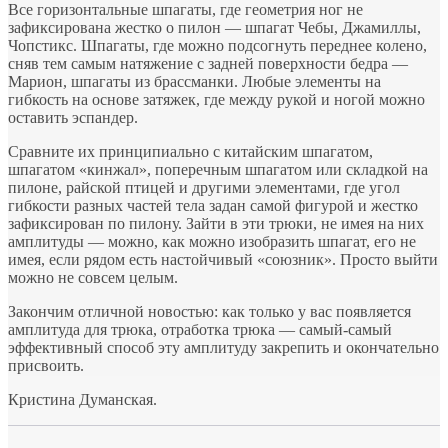
Все горизонтальные шпагаты, где геометрия ног не
зафиксирована жестко о пилон — шпагат Чебы, Джамиллы,
Чопстикс. Шпагаты, где можно подсогнуть переднее колено,
сняв тем самым натяжение с задней поверхности бедра —
Марион, шпагаты из брассманки. Любые элементы на
гибкость на основе затяжек, где между рукой и ногой можно
оставить эспандер.
Сравните их принципиально с китайским шпагатом,
шпагатом «кинжал», поперечным шпагатом или складкой на
пилоне, райской птицей и другими элементами, где угол
гибкости разных частей тела задан самой фигурой и жестко
зафиксирован по пилону. Зайти в эти трюки, не имея на них
амплитуды — можно, как можно изобразить шпагат, его не
имея, если рядом есть настойчивый «союзник». Просто выйти
можно не совсем целым.
Закончим отличной новостью: как только у вас появляется
амплитуда для трюка, отработка трюка — самый-самый
эффективный способ эту амплитуду закрепить и окончательно
присвоить.
Кристина Думанская.