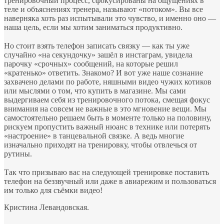
тренировочный процесс, сфокусированы на ощущениях в
теле и объяснениях тренера, называют «потоком». Вы все
наверняка хоть раз испытывали это чувство, и именно оно —
наша цель, если мы хотим заниматься продуктивно.
⠀
Но стоит взять телефон записать связку — как ты уже
случайно «на секундочку» зашёл в инстаграм, увидела
парочку «срочных» сообщений, на которые решил
«кратенько» ответить. Знакомо? И вот уже наше сознание
захвачено делами по работе, няшными видео чужих котиков
или мыслями о том, что купить в магазине. Мы сами
выдергиваем себя из тренировочного потока, смещая фокус
внимания на совсем не важные в это мгновение вещи. Мы
самостоятельно решаем быть в моменте только на половину,
рискуем пропустить важный нюанс в технике или потерять
«настроение» в танцевальной связке. А ведь многие
изначально приходят на тренировку, чтобы отвлечься от
рутины.
⠀
Так что призываю вас на следующей тренировке поставить
телефон на беззвучный или даже в авиарежим и пользоваться
им только для съёмки видео!
Кристина Левандовская.
⠀