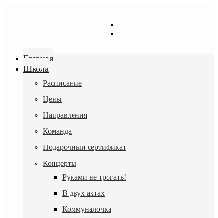
Перейти
к
содержимому
Главная
Школа
Расписание
Цены
Направления
Команда
Подарочный сертификат
Концерты
Руками не трогать!
В двух актах
Коммуналочка