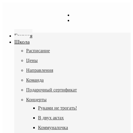
Перейти
к
содержимому
Главная
Школа
Расписание
Цены
Направления
Команда
Подарочный сертификат
Концерты
Руками не трогать!
В двух актах
Коммуналочка