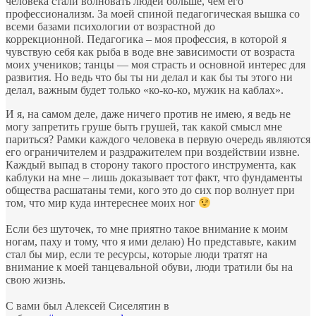
человека стали волновать людей больше, чем его
профессионализм. За моей спиной педагогическая вышка со
всеми базами психологии от возрастной до
коррекционной. Педагогика – моя профессия, в которой я
чувствую себя как рыба в воде вне зависимости от возраста
моих учеников; танцы — моя страсть и основной интерес для
развития. Но ведь что бы ты ни делал и как бы ты этого ни
делал, важным будет только «ко-ко-ко, мужик на каблах».
И я, на самом деле, даже ничего против не имею, я ведь не
могу запретить груше быть грушей, так какой смысл мне
париться? Рамки каждого человека в первую очередь являются
его ограничителем и раздражителем при воздействии извне.
Каждый выпад в сторону такого простого инструмента, как
каблуки на мне – лишь доказывает тот факт, что фундаменты
общества расшатаны теми, кого это до сих пор волнует при
том, что мир куда интереснее моих ног
⠀
Если без шуточек, то мне приятно такое внимание к моим
ногам, паху и тому, что я ими делаю) Но представьте, каким
стал бы мир, если те ресурсы, которые люди тратят на
внимание к моей танцевальной обуви, люди тратили бы на
свою жизнь.
⠀
С вами был Алексей Сиселятин в