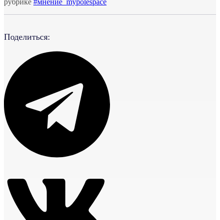
рубрике
#мнение_mypolespace
Поделиться: