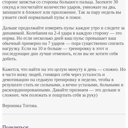
стороне запястья со стороны большого пальца. Засеките 30
секунд и посчитайте количество ударов, умножьте на два,
запишите в блокнот или приложение. Так за пару недель вы
узнаете свой нормальный пульс в покое.
⠀
Дальше продолжайте измерять пульс каждое утро и следите за
динамикой. Колебания на 2-4 удара в каждую сторону — это
норма. Но если несколько дней ваш пульс превышает ваш
обычный примерно на 7 ударов — пора существенно снизить
нагрузку. Если на 10 и больше — тренировку в этот и
последующие дни лучше отменить, если вы не хотите себя
добить.
⠀
Кажется, что найти на это целую минуту в день — сложно. Но
я часто вижу людей, гонящих себя через усталость и
демотивацию на седьмую тренировку в неделю, чтобы в
результате стать не сильными, а вечно усталыми, больными и
раскоординированными. Давайте признаем — это дольше и
сложнее, чем полежать и пощупать себя за руку)
⠀
Вероника Титова.
Поделиться: