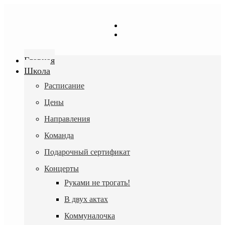
Перейти
к
содержимому
Главная
Школа
Расписание
Цены
Направления
Команда
Подарочный сертификат
Концерты
Руками не трогать!
В двух актах
Коммуналочка