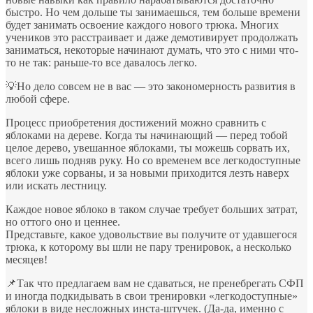
быстро. Но чем дольше ты занимаешься, тем больше времени
будет занимать освоение каждого нового трюка. Многих
учеников это расстраивает и даже демотивирует продолжать
заниматься, некоторые начинают думать, что это с ними что-
то не так: раньше-то все давалось легко.
💡Но дело совсем не в вас — это закономерность развития в
любой сфере.
Процесс приобретения достижений можно сравнить с
яблоками на дереве. Когда ты начинающий — перед тобой
целое дерево, увешанное яблоками, ты можешь сорвать их,
всего лишь подняв руку. Но со временем все легкодоступные
яблоки уже сорваны, и за новыми приходится лезть наверх
или искать лестницу.
Каждое новое яблоко в таком случае требует больших затрат,
но оттого оно и ценнее.
Представьте, какое удовольствие вы получите от удавшегося
трюка, к которому вы шли не пару тренировок, а несколько
месяцев!
📌Так что предлагаем вам не сдаваться, не пренебрегать СФП
и иногда подкидывать в свои тренировки «легкодоступные»
яблоки в виде несложных инста-штучек. (Да-да, именно с