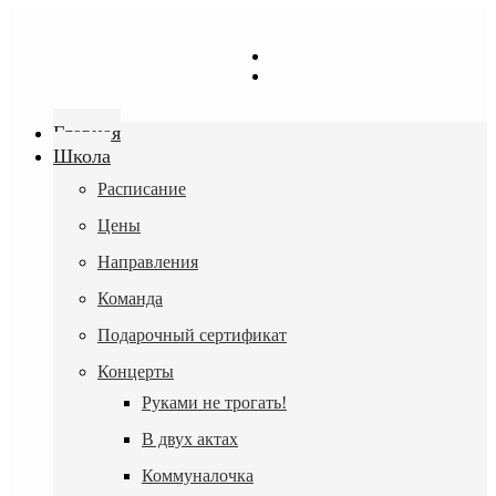
Перейти
к
содержимому
Главная
Школа
Расписание
Цены
Направления
Команда
Подарочный сертификат
Концерты
Руками не трогать!
В двух актах
Коммуналочка